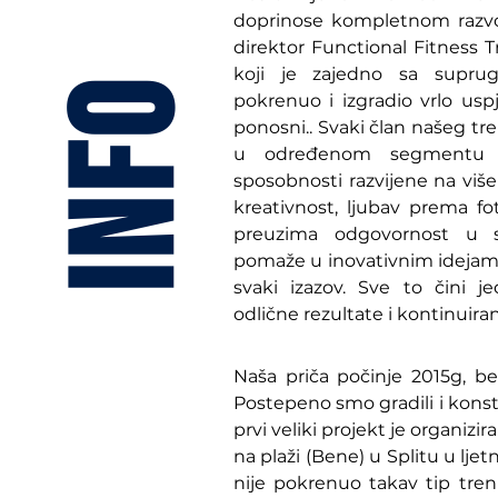
doprinose kompletnom razvoju
direktor Functional Fitness Tr
koji je zajedno sa supru
INFO
pokrenuo i izgradio vrlo us
ponosni.. Svaki član našeg tr
u određenom segmentu k
sposobnosti razvijene na viš
kreativnost, ljubav prema fo
preuzima odgovornost u s
pomaže u inovativnim idejama
svaki izazov. Sve to čini j
odlične rezultate i kontinuira
Naša priča počinje 2015g, b
Postepeno smo gradili i kons
prvi veliki projekt je organizi
na plaži (Bene) u Splitu u lje
nije pokrenuo takav tip treni