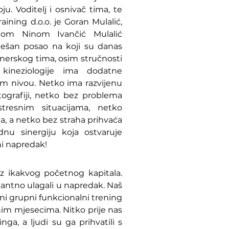
. Voditelj i osnivač tima, te
aining d.o.o. je Goran Mulalić,
gom Ninom Ivančić Mulalić
pješan posao na koji su danas
enerskog tima, osim stručnosti
ineziologije ima dodatne
em nivou. Netko ima razvijenu
tografiji, netko bez problema
tresnim situacijama, netko
, a netko bez straha prihvaća
ednu sinergiju koja ostvaruje
ni napredak!
ez ikakvog početnog kapitala.
tantno ulagali u napredak. Naš
rani grupni funkcionalni trening
tnim mjesecima. Nitko prije nas
nga, a ljudi su ga prihvatili s