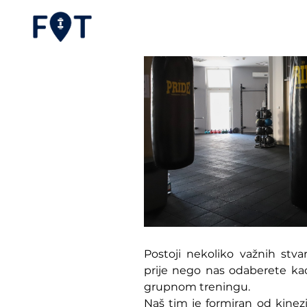
Postoji nekoliko važnih stv
prije nego nas odaberete kao
grupnom treningu.
Naš tim je formiran od kinezi