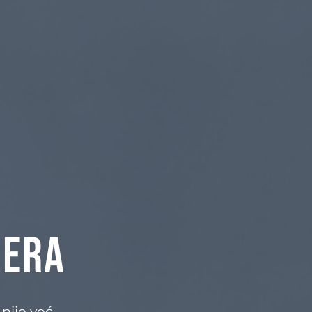
nera
nije već