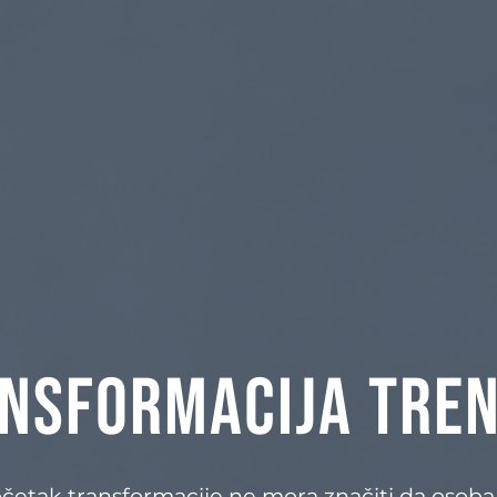
nsformacija tre
četak transformacije ne mora značiti da osoba 