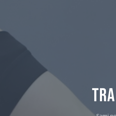
Tra
Sami po