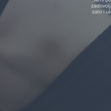
zadovolj
zato i u